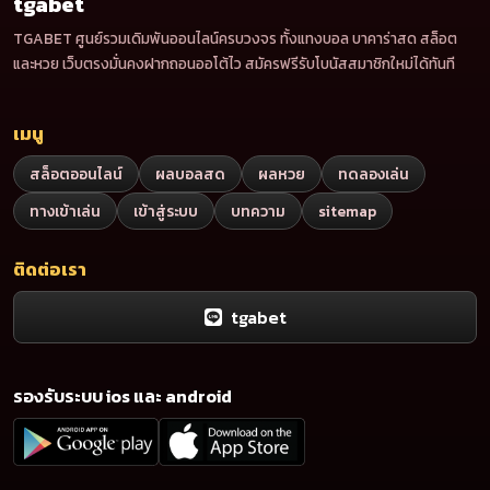
tgabet
TGABET ศูนย์รวมเดิมพันออนไลน์ครบวงจร ทั้งแทงบอล บาคาร่าสด สล็อต
และหวย เว็บตรงมั่นคงฝากถอนออโต้ไว สมัครฟรีรับโบนัสสมาชิกใหม่ได้ทันที
เมนู
สล็อตออนไลน์
ผลบอลสด
ผลหวย
ทดลองเล่น
ทางเข้าเล่น
เข้าสู่ระบบ
บทความ
sitemap
ติดต่อเรา
tgabet
รองรับระบบ ios และ android