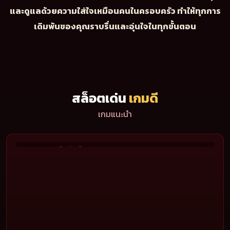
และดูแลด้วยความใส่ใจเหมือนคนในครอบครัว ทำให้ทุกการ
เดิมพันของคุณราบรื่นและอุ่นใจในทุกขั้นตอน
สล็อตเด่น
เกมดี
เกมแนะนำ