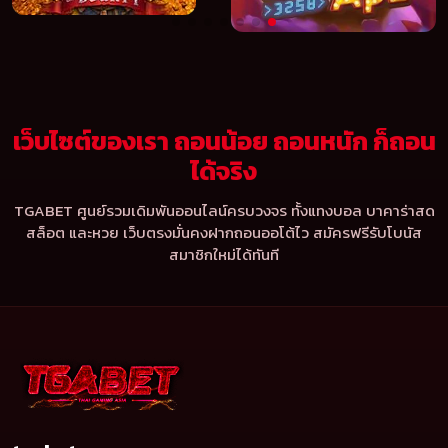
เว็บไซต์ของเรา ถอนน้อย ถอนหนัก ก็ถอน
ได้จริง
TGABET ศูนย์รวมเดิมพันออนไลน์ครบวงจร ทั้งแทงบอล บาคาร่าสด
สล็อต และหวย เว็บตรงมั่นคงฝากถอนออโต้ไว สมัครฟรีรับโบนัส
สมาชิกใหม่ได้ทันที