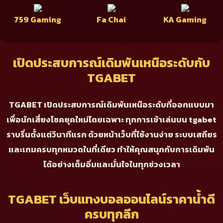
759 Gaming
Fa Chai
KA Gaming
เปิดประสบการณ์เดิมพันเหนือระดับกับ
TGABET
TGABET
เปิดประสบการณ์เดิมพันเหนือระดับที่ออกแบบมา
เพื่อนักเสี่ยงโชคยุคใหม่โดยเฉพาะ ทุกการเข้าเล่นบน
tgabet
ราบรื่นตั้งแต่วินาทีแรก ด้วยหน้าเว็บที่ใช้งานง่าย ระบบเสถียร
และเกมครบทุกหมวดในที่เดียว ทำให้คุณสนุกกับการเดิมพัน
ได้อย่างเต็มอิ่มและมั่นใจในทุกช่วงเวลา
TGABET เว็บแทงบอลออนไลน์ราคาน้ำดี
ครบทุกลีก