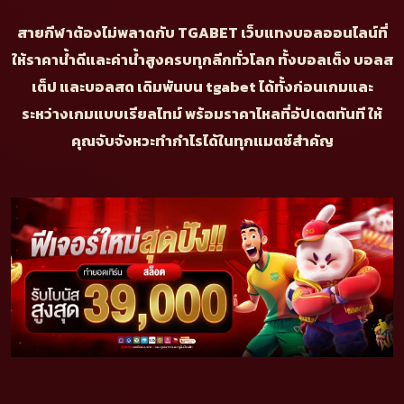
สายกีฬาต้องไม่พลาดกับ
TGABET
เว็บแทงบอลออนไลน์ที่
ให้ราคาน้ำดีและค่าน้ำสูงครบทุกลีกทั่วโลก ทั้งบอลเต็ง บอลส
เต็ป และบอลสด เดิมพันบน
tgabet
ได้ทั้งก่อนเกมและ
ระหว่างเกมแบบเรียลไทม์ พร้อมราคาไหลที่อัปเดตทันที ให้
คุณจับจังหวะทำกำไรได้ในทุกแมตช์สำคัญ