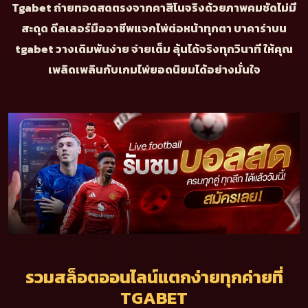
Tgabet
ถ่ายทอดสดตรงจากคาสิโนจริงด้วยภาพคมชัดไม่มี
สะดุด ดีลเลอร์มืออาชีพแจกไพ่ต่อหน้าทุกตา บาคาร่าบน
tgabet
วางเดิมพันง่าย จ่ายเต็ม ลุ้นได้จริงทุกวินาที ให้คุณ
เพลิดเพลินกับเกมไพ่ยอดนิยมได้อย่างมั่นใจ
รวมสล็อตออนไลน์แตกง่ายทุกค่ายที่
TGABET