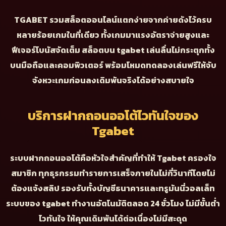
TGABET
รวมสล็อตออนไลน์แตกง่ายจากค่ายดังไว้ครบ
หลายร้อยเกมในที่เดียว ทั้งเกมมาแรงอัตราจ่ายสูงและ
ฟีเจอร์โบนัสจัดเต็ม สล็อตบน
tgabet
เล่นลื่นไม่กระตุกทั้ง
บนมือถือและคอมพิวเตอร์ พร้อมโหมดทดลองเล่นฟรีให้จับ
จังหวะเกมก่อนลงเดิมพันจริงได้อย่างสบายใจ
บริการฝากถอนออโต้ไวทันใจของ
Tgabet
ระบบฝากถอนออโต้คือหัวใจสำคัญที่ทำให้
Tgabet
ครองใจ
สมาชิก ทุกธุรกรรมทำรายการเสร็จภายในไม่กี่วินาทีโดยไม่
ต้องแจ้งสลิป รองรับทั้งบัญชีธนาคารและทรูมันนี่วอลเล็ท
ระบบของ
tgabet
ทำงานอัตโนมัติตลอด 24 ชั่วโมง ไม่มีขั้นต่ำ
ไวทันใจ ให้คุณเดิมพันได้ต่อเนื่องไม่มีสะดุด