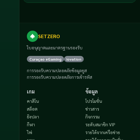
SETZERO
ใบอนุญาตและมาตรฐานรองรับ
Curaçao eGaming
iovation
การรองรับความปลอดภัยข้อมูลยูส
การรองรับความปลอดภัยการเข้ารหัส
เกม
ข้อมูล
คาสิโน
โปรโมชั่น
สล็อต
ข่าวสาร
ยิงปลา
กิจกรรม
กีฬา
ระดับสมาชิก VIP
ไพ่
รายได้จากเครือข่าย