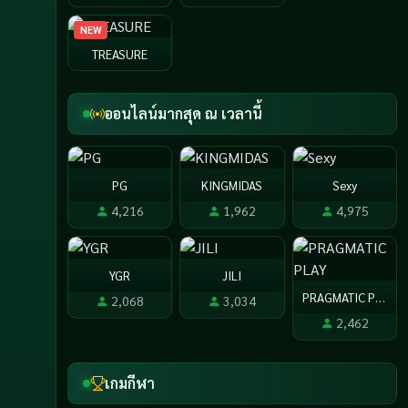
NEW
TREASURE
ออนไลน์มากสุด ณ เวลานี้
PG
KINGMIDAS
Sexy
4,216
1,962
4,975
YGR
JILI
PRAGMATIC PLAY
2,068
3,034
2,462
เกมกีฬา